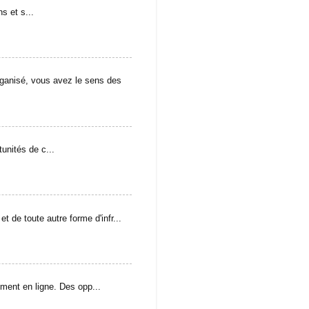
s et s...
isé, vous avez le sens des
unités de c...
t de toute autre forme d'infr...
ement en ligne. Des opp...