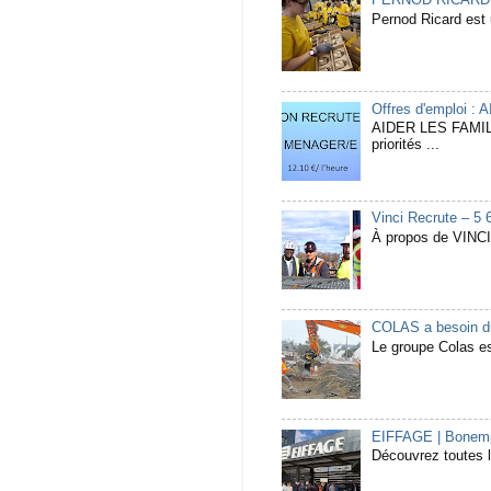
PERNOD RICARD Rec
Pernod Ricard est u
Offres d'emploi :
AIDER LES FAMIL
priorités ...
Vinci Recrute – 5 
À propos de VINCI 
COLAS a besoin du
Le groupe Colas est
EIFFAGE | Bonempl
Découvrez toutes l