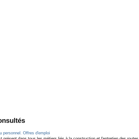
consultés
 personnel. Offres d'emploi
 présent dans tous les métiers liés à la construction et l'entretien des routes e