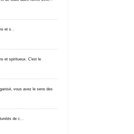
s et s...
s et spiritueux. C'est le
isé, vous avez le sens des
unités de c...