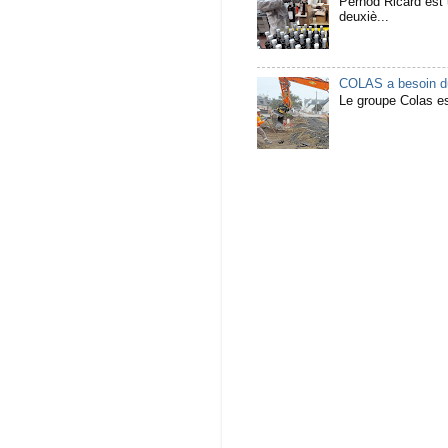
Pernod Ricard est u
deuxiè...
COLAS a besoin du
Le groupe Colas est