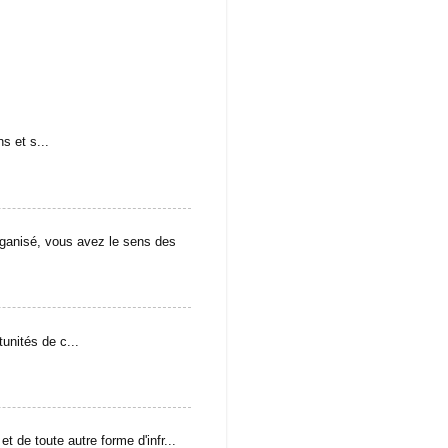
s et s...
isé, vous avez le sens des
unités de c...
t de toute autre forme d'infr...