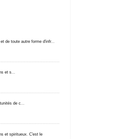
t de toute autre forme d'infr...
s et s...
unités de c...
s et spiritueux. C'est le