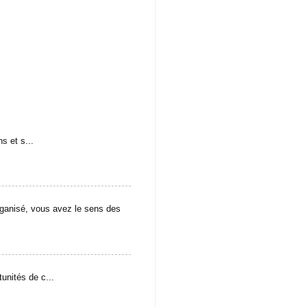
s et s...
isé, vous avez le sens des
unités de c...