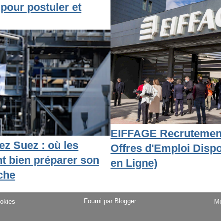
 pour postuler et
EIFFAGE Recrutement
ez Suez : où les
Offres d'Emploi Dispo
t bien préparer son
en Ligne)
che
Fourni par
Blogger
.
Me
ookies