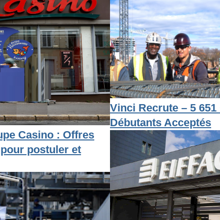
Vinci Recrute – 5 651 
Débutants Acceptés
pe Casino : Offres
 pour postuler et