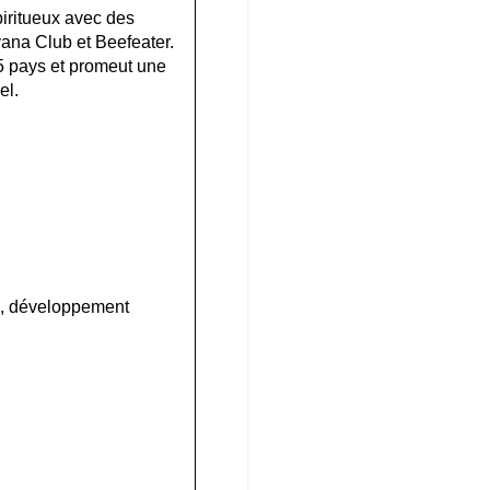
piritueux avec des
na Club et Beefeater.
85 pays et promeut une
el.
n, développement