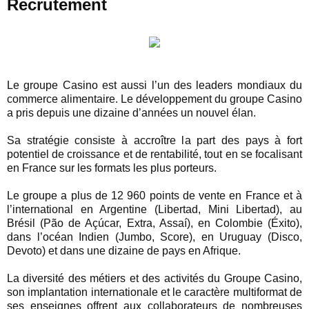
Recrutement
Le groupe Casino est aussi l’un des leaders mondiaux du
commerce alimentaire. Le développement du groupe Casino
a pris depuis une dizaine d’années un nouvel élan.
Sa stratégie consiste à accroître la part des pays à fort
potentiel de croissance et de rentabilité, tout en se focalisant
en France sur les formats les plus porteurs.
Le groupe a plus de 12 960 points de vente en France et à
l’international en Argentine (Libertad, Mini Libertad), au
Brésil (Pão de Açúcar, Extra, Assaí), en Colombie (Éxito),
dans l’océan Indien (Jumbo, Score), en Uruguay (Disco,
Devoto) et dans une dizaine de pays en Afrique.
La diversité des métiers et des activités du Groupe Casino,
son implantation internationale et le caractère multiformat de
ses enseignes offrent aux collaborateurs de nombreuses