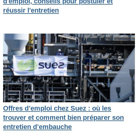
d'emploi, conseils pour postuler et
réussir l'entretien
Offres d’emploi chez Suez : où les
trouver et comment bien préparer son
entretien d’embauche