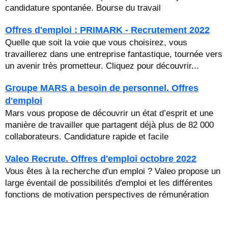
candidature spontanée. Bourse du travail
Offres d'emploi : PRIMARK - Recrutement 2022
Quelle que soit la voie que vous choisirez, vous
travaillerez dans une entreprise fantastique, tournée vers
un avenir très prometteur. Cliquez pour découvrir...
Groupe MARS a besoin de personnel. Offres
d'emploi
Mars vous propose de découvrir un état d’esprit et une
manière de travailler que partagent déjà plus de 82 000
collaborateurs. Candidature rapide et facile
Valeo Recrute. Offres d'emploi octobre 2022
Vous êtes à la recherche d'un emploi ? Valeo propose un
large éventail de possibilités d'emploi et les différentes
fonctions de motivation perspectives de rémunération